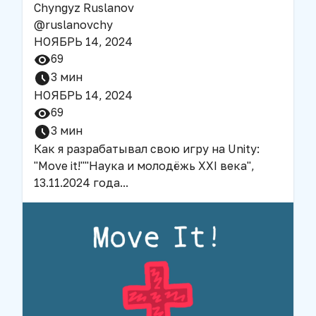
Chyngyz Ruslanov
@
ruslanovchy
НОЯБРЬ 14, 2024
69
3
мин
НОЯБРЬ 14, 2024
69
3
мин
Как я разрабатывал свою игру на Unity:
"Move it!"
"Наука и молодёжь XXI века",
13.11.2024 года
...