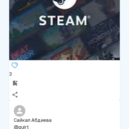
3
Сайкал Абдиева
@
quirt